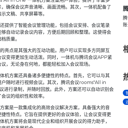
All in One"一体机方案注重用户体验，提供了丰富多
术，确保会议声音清晰、画面流畅。其次，一体机配备了
腾
演示文稿、共享屏幕等。
腾
账
一体机方案还提供了智能会议管理功能，包括会议安排、会议笔录
能够自动记录会议内容，方便后期回顾和整理。这使得会
归档质量。
一体机方案的亮点是其强大的互动功能。用户可以实现多方同屏互
议变得更加生动活泼。同时，一体机与腾讯会议APP紧
会议，无论身在何地，都能轻松加入会议现场。
One"一体机方案还具备诸多便捷性的特点。首先，它可以与其
时进行视频会议。其次，腾讯会议rooms"All in
会议进行录制，并随时回放。此外，方案还可以自动识别会
了会议的组织性和效率。
e"一体机方案是一款集成化的高效会议解决方案，具备强大的音
便捷性特点。它旨在提供更好的会议体验，让会议变得更
One"一体机方案将会是现代企业和组织开展会议的得力助手，